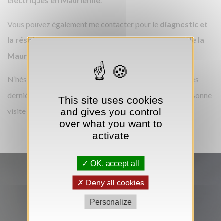
électriques en Maurienne
.
Vous pouvez également me contacter pour le
diagnostic et
la résolution de pannes électriques dans la vallée de la
Maurienne – Savoie
.
N’hésitez pas à revenir régulièrement pour découvrir mes
dernières réalisations et suivre l’actualité de la société. Bonne
This site uses cookies
and gives you control
visite !
over what you want to
activate
OK, accept all
Deny all cookies
Personalize