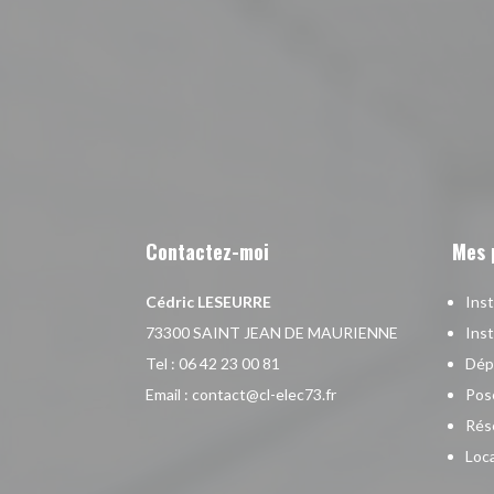
Contactez-moi
Mes 
Cédric LESEURRE
Inst
73300 SAINT JEAN DE MAURIENNE
Inst
Tel :
06 42 23 00 81
Dép
Email :
contact@cl-elec73.fr
Pose
Rése
Loc