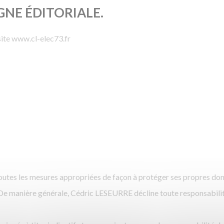
IGNE ÉDITORIALE.
site www.cl-elec73.fr
re toutes les mesures appropriées de façon à protéger ses propres do
et. De manière générale, Cédric LESEURRE décline toute responsabi