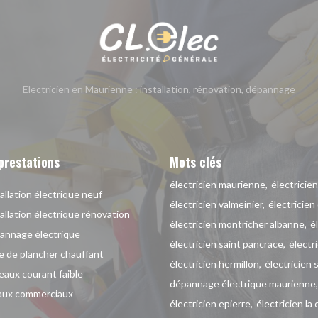
Electricien en Maurienne : installation, rénovation, dépannage
prestations
Mots clés
électricien maurienne
électricie
allation électrique neuf
électricien valmeinier
électricien 
allation électrique rénovation
électricien montricher albanne
é
annage électrique
électricien saint pancrace
électri
 de plancher chauffant
électricien hermillon
électricien 
aux courant faible
dépannage électrique maurienne
aux commerciaux
électricien epierre
électricien la